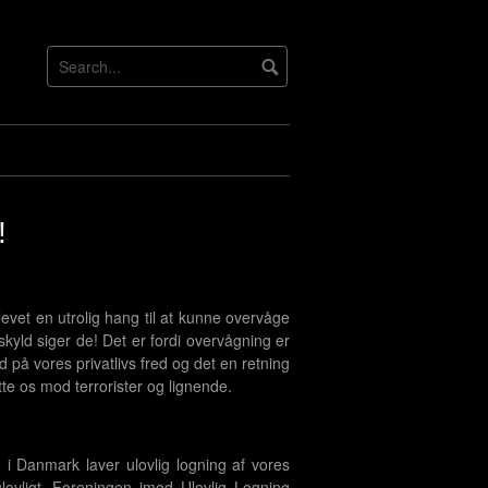
!
evet en utrolig hang til at kunne overvåge
kyld siger de! Det er fordi overvågning er
d på vores privatlivs fred og det en retning
tte os mod terrorister og lignende.
 i Danmark laver ulovlig logning af vores
lovligt. Foreningen imod Ulovlig Logning