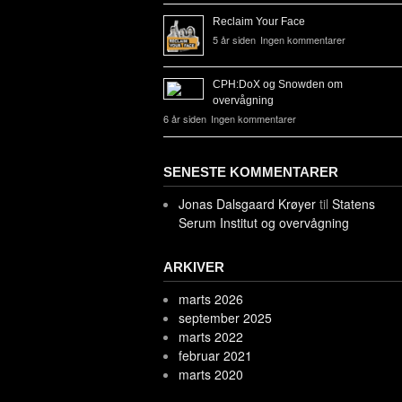
Reclaim Your Face
5 år siden
Ingen kommentarer
CPH:DoX og Snowden om
overvågning
6 år siden
Ingen kommentarer
SENESTE KOMMENTARER
Jonas Dalsgaard Krøyer
til
Statens
Serum Institut og overvågning
ARKIVER
marts 2026
september 2025
marts 2022
februar 2021
marts 2020