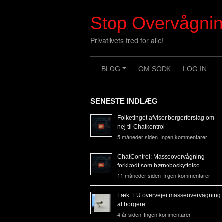
Skip
to
Stop Overvågni
content
Privatlivets fred for alle!
BLOG
OM SODK
LOG IN
+
SENESTE INDLÆG
Folketinget afviser borgerforslag om
nej til Chatkontrol
5 måneder siden
Ingen kommentarer
ChatControl: Masseovervågning
forklædt som børnebeskyttelse
11 måneder siden
Ingen kommentarer
Læk: EU overvejer masseovervågning
af borgere
4 år siden
Ingen kommentarer