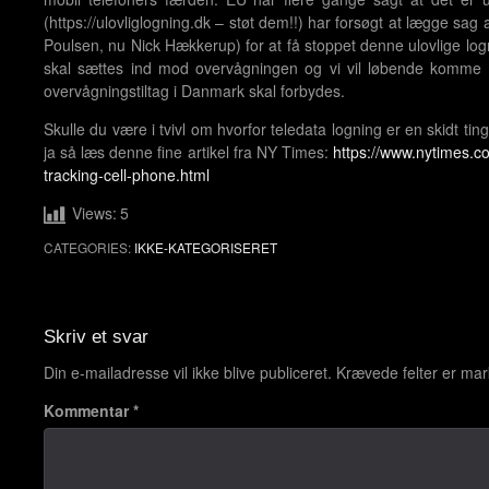
(https://ulovliglogning.dk – støt dem!!) har forsøgt at lægge sag
Poulsen, nu Nick Hækkerup) for at få stoppet denne ulovlige logn
skal sættes ind mod overvågningen og vi vil løbende komme 
overvågningstiltag i Danmark skal forbydes.
Skulle du være i tvivl om hvorfor teledata logning er en skidt tin
ja så læs denne fine artikel fra NY Times:
https://www.nytimes.co
tracking-cell-phone.html
Views:
5
CATEGORIES:
IKKE-KATEGORISERET
Post
navigation
Skriv et svar
Din e-mailadresse vil ikke blive publiceret.
Krævede felter er ma
Kommentar
*