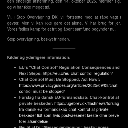
den endelige afstemning, den 14. oktober 2025, nærmer sig,
og vi har ikke meget tid.
Vi, i Stop Overvågning DK, vil fortsætte med at råbe vagt i
gevær. Men vi kan ikke gøre det alene. Vi har brug for jer.
Vores fælles kamp for et frit og åbent samfund begynder nu.
Stop overvågning, beskyt friheden.
Kilder og yderligere information:
EU’s “Chat Control” Regulation Consequences and
Next Steps:
https://eu.ci/eu-chat-control-regulation/
Chat Control Must Be Stopped, Act Now!:
https://www.privacyguides.org/articles/2025/09/08/chat-
control-must-be-stopped/
Forslag fra dansk EU-formandskab: Chat-kontrol af
private beskeder:
https://ugebrev.dk/flashnews/forslag-
fra-dansk-eu-formandskab-chat-kontrol-af-private-
beskeder-lidt-som-hvis-postvaesenet-laeste-dine-breve-
foer-afsendelse/
Nej til EU’s “Masseovervågning” beskyt vores