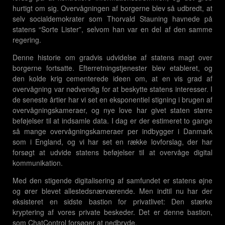
hurtigt om sig. Overvågningen af borgerne blev så udbredt, at
selv socialdemokrater som Thorvald Stauning havnede på
statens “Sorte Lister”, selvom han var en del af den samme
regering.
Denne historie om gradvis udvidelse af statens magt over
borgerne fortsatte. Efterretningstjenester blev etableret, og
den kolde krig cementerede ideen om, at en vis grad af
overvågning var nødvendig for at beskytte statens interesser. I
de seneste årtier har vi set en eksponentiel stigning i brugen af
overvågningskameraer, og nye love har givet staten større
beføjelser til at indsamle data. I dag er der estimeret to gange
så mange overvågningskameraer per indbygger i Danmark
som i England, og vi har set en række lovforslag, der har
forsøgt at udvide statens beføjelser til at overvåge digital
kommunikation.
Med den stigende digitalisering af samfundet er statens øjne
og ører blevet allestedsnærværende. Men indtil nu har der
eksisteret en sidste bastion for privatlivet: Den stærke
kryptering af vores private beskeder. Det er denne bastion,
som ChatControl forsøger at nedbryde.