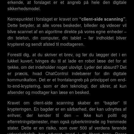
erkende, at forslaget er et angreb på hele den digitale
sikkerhedsmodel.
Kernepunktet i forslaget er kravet om
“client-side scanning”
.
Dette betyder, at alle vores beskeder, billeder og videoer vil
blive scannet af en algoritme direkte på vores egne enheder –
din telefon, din computer, din tablet – før indholdet bliver
krypteret og sendt afsted til modtageren.
Forestil dig, at du skriver et brev, og før du lægger det i en
lukket kuvert, tvinges du til at lade en robot læse det for at
tjekke, om det indeholder noget ulovligt. Lyder det absurd? Det
er præcis, hvad ChatControl indebærer for din digitale
kommunikation. Det er et frontalangreb på princippet om end-
to-end-kryptering, som er den teknologi, der sikrer, at kun
afsender og modtager kan læse en besked.
Kravet om client-side scanning skaber en “bagdør” til
krypteringen. En bagdør er en sårbarhed, der kan udnyttes af
enhver, der kender til den – ikke kun politi og
efterretningstjenester, men også cyberkriminelle og fremmede
stater. Dette er en risiko, som over 500 af verdens førende