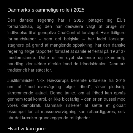
Danmarks skammelige rolle i 2025
Den danske regering har i 2025 påtaget sig EU’s
formandskab, og den har desværre valgt at bruge sin
indflydelse til at genoplive ChatControl-forslaget. Hvor tidligere
formandskaber – som det belgiske – har ladet forslaget
stagnere på grund af manglende opbakning, har den danske
regering ifølge rapporter formået at samle et flertal på 19 af 27
medlemslande. Dette er en dybt skuffende og skammelig
handling, der strider direkte imod de frihedsidealer, Danmark
traditionelt har stået for.
Justitsminister Nick Hækkerups berømte udtalelse fra 2019
om, at “med overvågning følger frihed”, virker pludselig
skræmmende aktuel. Denne tanke, om at frihed kan opnås
gennem total kontrol, er ikke blot farlig – den er en trussel mod
vores demokrati. Danmark risikerer at sætte et globalt
eksempel for, at masseovervågning kan retfærdiggøres, selv
når det krænker grundlæggende rettigheder.
Hvad vi kan gøre