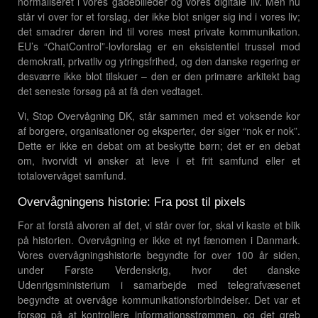
normaliseret i vores gadebilleder og vores digitale liv. Men nu
står vi over for et forslag, der ikke blot sniger sig ind i vores liv;
det smadrer døren ind til vores mest private kommunikation.
EU’s “ChatControl”-lovforslag er en eksistentiel trussel mod
demokrati, privatliv og ytringsfrihed, og den danske regering er
desværre ikke blot tilskuer – den er den primære arkitekt bag
det seneste forsøg på at få den vedtaget.
Vi, Stop Overvågning DK, står sammen med et voksende kor
af borgere, organisationer og eksperter, der siger “nok er nok”.
Dette er ikke en debat om at beskytte børn; det er en debat
om, hvorvidt vi ønsker at leve i et frit samfund eller et
totalovervåget samfund.
Overvågningens historie: Fra post til pixels
For at forstå alvoren af det, vi står over for, skal vi kaste et blik
på historien. Overvågning er ikke et nyt fænomen i Danmark.
Vores overvågningshistorie begyndte for over 100 år siden,
under Første Verdenskrig, hvor det danske
Udenrigsministerium i samarbejde med telegrafvæsenet
begyndte at overvåge kommunikationsforbindelser. Det var et
forsøg på at kontrollere informationsstrømmen, og det greb