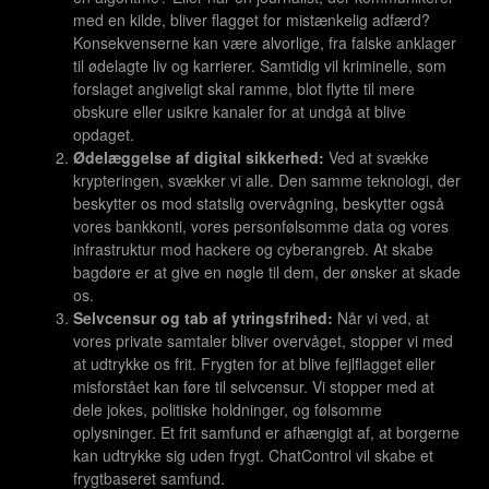
med en kilde, bliver flagget for mistænkelig adfærd?
Konsekvenserne kan være alvorlige, fra falske anklager
til ødelagte liv og karrierer. Samtidig vil kriminelle, som
forslaget angiveligt skal ramme, blot flytte til mere
obskure eller usikre kanaler for at undgå at blive
opdaget.
Ødelæggelse af digital sikkerhed:
Ved at svække
krypteringen, svækker vi alle. Den samme teknologi, der
beskytter os mod statslig overvågning, beskytter også
vores bankkonti, vores personfølsomme data og vores
infrastruktur mod hackere og cyberangreb. At skabe
bagdøre er at give en nøgle til dem, der ønsker at skade
os.
Selvcensur og tab af ytringsfrihed:
Når vi ved, at
vores private samtaler bliver overvåget, stopper vi med
at udtrykke os frit. Frygten for at blive fejlflagget eller
misforstået kan føre til selvcensur. Vi stopper med at
dele jokes, politiske holdninger, og følsomme
oplysninger. Et frit samfund er afhængigt af, at borgerne
kan udtrykke sig uden frygt. ChatControl vil skabe et
frygtbaseret samfund.