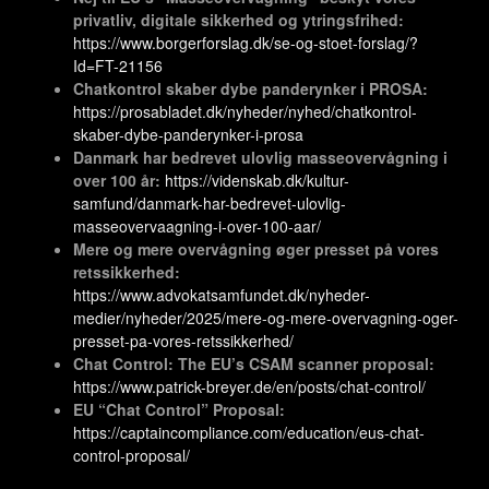
privatliv, digitale sikkerhed og ytringsfrihed:
https://www.borgerforslag.dk/se-og-stoet-forslag/?
Id=FT-21156
Chatkontrol skaber dybe panderynker i PROSA:
https://prosabladet.dk/nyheder/nyhed/chatkontrol-
skaber-dybe-panderynker-i-prosa
Danmark har bedrevet ulovlig masseovervågning i
over 100 år:
https://videnskab.dk/kultur-
samfund/danmark-har-bedrevet-ulovlig-
masseovervaagning-i-over-100-aar/
Mere og mere overvågning øger presset på vores
retssikkerhed:
https://www.advokatsamfundet.dk/nyheder-
medier/nyheder/2025/mere-og-mere-overvagning-oger-
presset-pa-vores-retssikkerhed/
Chat Control: The EU’s CSAM scanner proposal:
https://www.patrick-breyer.de/en/posts/chat-control/
EU “Chat Control” Proposal:
https://captaincompliance.com/education/eus-chat-
control-proposal/