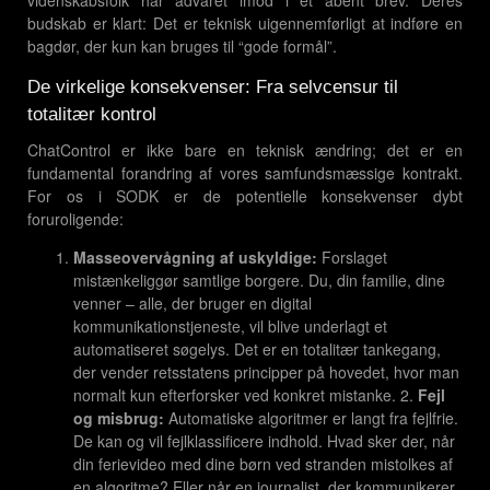
videnskabsfolk har advaret imod i et åbent brev. Deres
budskab er klart: Det er teknisk uigennemførligt at indføre en
bagdør, der kun kan bruges til “gode formål”.
De virkelige konsekvenser: Fra selvcensur til
totalitær kontrol
ChatControl er ikke bare en teknisk ændring; det er en
fundamental forandring af vores samfundsmæssige kontrakt.
For os i SODK er de potentielle konsekvenser dybt
foruroligende:
Masseovervågning af uskyldige:
Forslaget
mistænkeliggør samtlige borgere. Du, din familie, dine
venner – alle, der bruger en digital
kommunikationstjeneste, vil blive underlagt et
automatiseret søgelys. Det er en totalitær tankegang,
der vender retsstatens principper på hovedet, hvor man
normalt kun efterforsker ved konkret mistanke. 2.
Fejl
og misbrug:
Automatiske algoritmer er langt fra fejlfrie.
De kan og vil fejlklassificere indhold. Hvad sker der, når
din ferievideo med dine børn ved stranden mistolkes af
en algoritme? Eller når en journalist, der kommunikerer