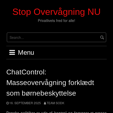
Skip
to
Stop Overvågning NU
content
Privatlivets fred for alle!
Menu
ChatControl:
Masseovervågning forklædt
som børnebeskyttelse
16. SEPTEMBER 2025
TEAM SODK
Danske politiker er ude af kontrol og forsøger at presse