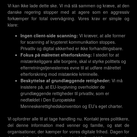
Vi kan ikke lade dette ske. Vi må stå sammen og kræve, at den
danske regering stopper med at agere som en aggressiv
forkæmper for total overvågning. Vores krav er simple og
klare:
Ingen client-side scanning:
Vi kræver, at alle former
for scanning af krypteret kommunikation stoppes.
Privatliv og digital sikkerhed er ikke forhandlingsbare.
Fokus på målrettet efterforskning:
I stedet for at
mistænkeliggøre alle borgere, skal vi styrke politiets og
efterretningstjenesternes evne til at udføre målrettet
efterforskning mod mistænkte kriminelle.
Beskyttelse af grundlæggende rettigheder:
Vi må
insistere på, at EU-lovgivning overholder de
grundlæggende rettigheder til privatliv, som er
nedfældet i Den Europæiske
Menneskerettighedskonvention og EU’s eget charter.
Vi opfordrer alle til at tage handling nu. Kontakt jeres politikere,
del denne information med venner og familie, og støt de
organisationer, der kæmper for vores digitale frihed. Dagen for