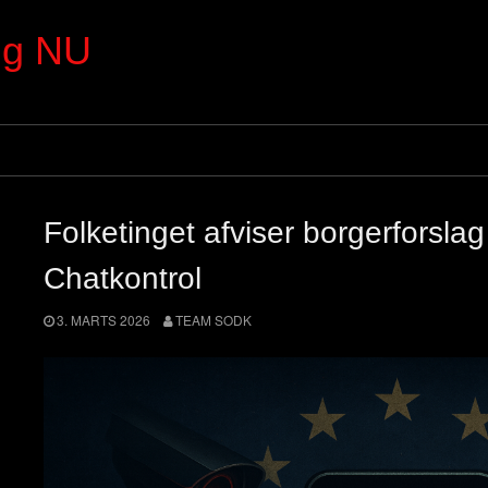
ng NU
Folketinget afviser borgerforslag 
Chatkontrol
3. MARTS 2026
TEAM SODK