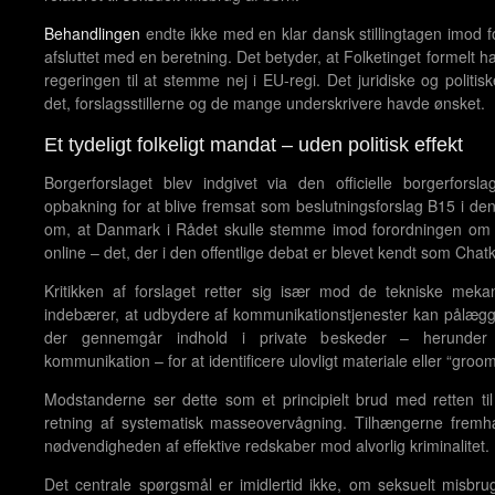
Behandlingen
endte ikke med en klar dansk stillingtagen imod fo
afsluttet med en beretning. Det betyder, at Folketinget formelt h
regeringen til at stemme nej i EU-regi. Det juridiske og polit
det, forslagsstillerne og de mange underskrivere havde ønsket.
Et tydeligt folkeligt mandat – uden politisk effekt
Borgerforslaget blev indgivet via den officielle borgerfor
opbakning for at blive fremsat som beslutningsforslag B15 i den
om, at Danmark i Rådet skulle stemme imod forordningen om 
online – det, der i den offentlige debat er blevet kendt som Chatk
Kritikken af forslaget retter sig især mod de tekniske meka
indebærer, at udbydere af kommunikationstjenester kan pålægg
der gennemgår indhold i private beskeder – herunder pot
kommunikation – for at identificere ulovligt materiale eller “groom
Modstanderne ser dette som et principielt brud med retten til
retning af systematisk masseovervågning. Tilhængerne fremhæ
nødvendigheden af effektive redskaber mod alvorlig kriminalitet.
Det centrale spørgsmål er imidlertid ikke, om seksuelt misb