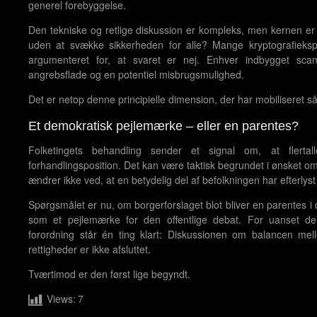
generel forebyggelse.
Den tekniske og retlige diskussion er kompleks, men kernen er
uden at svække sikkerheden for alle? Mange kryptografiekspe
argumenteret for, at svaret er nej. Enhver indbygget sc
angrebsflade og en potentiel misbrugsmulighed.
Det er netop denne principielle dimension, der har mobiliseret 
Et demokratisk pejlemærke – eller en parentes?
Folketingets behandling sender et signal om, at flertal
forhandlingsposition. Det kan være taktisk begrundet i ønsket om 
ændrer ikke ved, at en betydelig del af befolkningen har efterlyst 
Spørgsmålet er nu, om borgerforslaget blot bliver en parentes i 
som et pejlemærke for den offentlige debat. For uanset d
forordning står én ting klart: Diskussionen om balancen me
rettigheder er ikke afsluttet.
Tværtimod er den først lige begyndt.
Views:
7