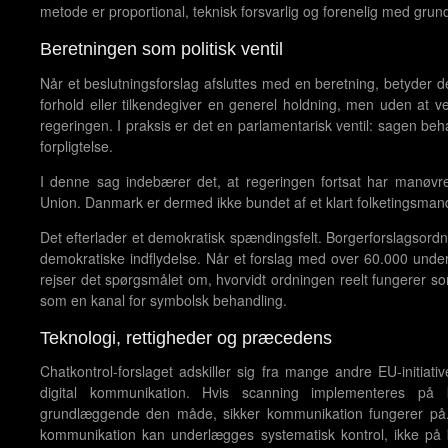
metode er proportional, teknisk forsvarlig og forenelig med gru
Beretningen som politisk ventil
Når et beslutningsforslag afsluttes med en beretning, betyder det
forhold eller tilkendegiver en generel holdning, men uden at v
regeringen. I praksis er det en parlamentarisk ventil: sagen beh
forpligtelse.
I denne sag indebærer det, at regeringen fortsat har manøvr
Union. Danmark er dermed ikke bundet af et klart folketingsma
Det efterlader et demokratisk spændingsfelt. Borgerforslagsordni
demokratiske indflydelse. Når et forslag med over 60.000 undersk
rejser det spørgsmålet om, hvorvidt ordningen reelt fungerer som
som en kanal for symbolsk behandling.
Teknologi, rettigheder og præcedens
Chatkontrol-forslaget adskiller sig fra mange andre EU-initiativ
digital kommunikation. Hvis scanning implementeres på k
grundlæggende den måde, sikker kommunikation fungerer på. 
kommunikation kan underlægges systematisk kontrol, ikke på