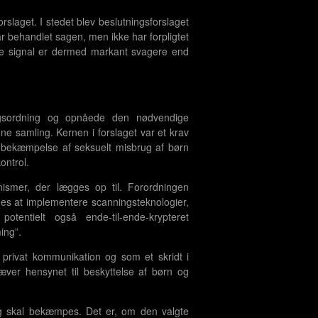
rslaget. I stedet blev beslutningsforslaget
ar behandlet sagen, men ikke har forpligtet
iske signal er dermed markant svagere end
slagsordning og opnåede den nødvendige
ne samling. Kernen i forslaget var et krav
bekæmpelse af seksuelt misbrug af børn
ontrol.
nismer, der lægges op til. Forordningen
es at implementere scanningsteknologier,
entielt også ende-til-ende-krypteret
ing”.
 privat kommunikation og som et skridt i
ver hensynet til beskyttelse af børn og
rug skal bekæmpes. Det er, om den valgte