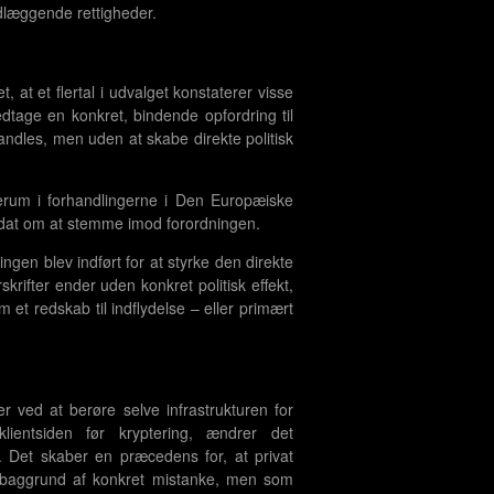
ndlæggende rettigheder.
, at et flertal i udvalget konstaterer visse
edtage en konkret, bindende opfordring til
andles, men uden at skabe direkte politisk
erum i forhandlingerne i Den Europæiske
ndat om at stemme imod forordningen.
ngen blev indført for at styrke den direkte
rifter ender uden konkret politisk effekt,
 et redskab til indflydelse – eller primært
er ved at berøre selve infrastrukturen for
lientsiden før kryptering, ændrer det
Det skaber en præcedens for, at privat
 baggrund af konkret mistanke, men som