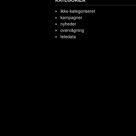
KATEGORIER
Ikke-kategoriseret
kampagner
nyheder
overvågning
teledata