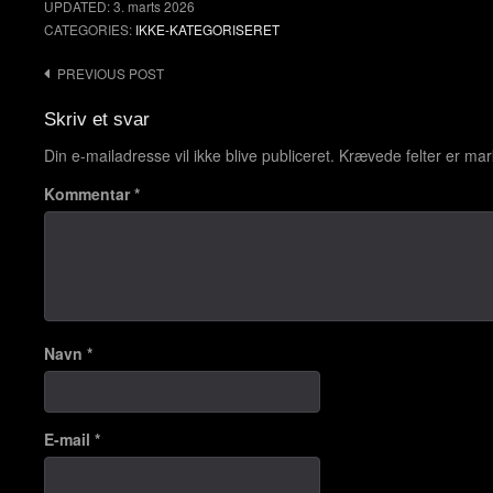
UPDATED:
3. marts 2026
CATEGORIES:
IKKE-KATEGORISERET
PREVIOUS POST
Post
navigation
Skriv et svar
Din e-mailadresse vil ikke blive publiceret.
Krævede felter er ma
Kommentar
*
Navn
*
E-mail
*