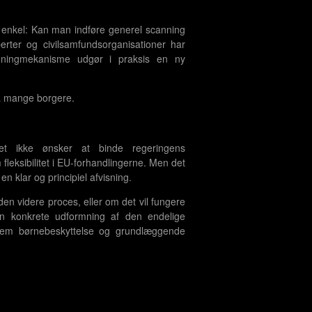
 enkel: Kan man indføre generel scanning
rter og civilsamfundsorganisationer har
anningmekanisme udgør i praksis en ny
så mange borgere.
let ikke ønsker at binde regeringens
fleksibilitet i EU-forhandlingerne. Men det
en klar og principiel afvisning.
den videre proces, eller om det vil fungere
en konkrete udformning af den endelige
llem børnebeskyttelse og grundlæggende