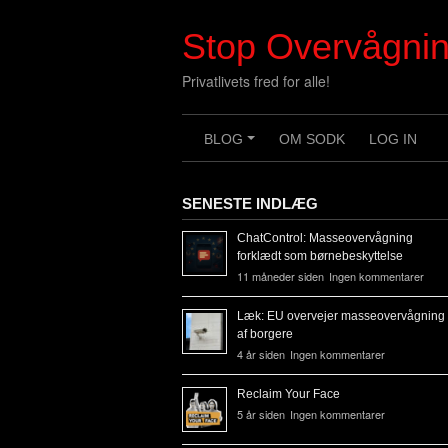
Skip
to
Stop Overvågni
content
Privatlivets fred for alle!
BLOG
OM SODK
LOG IN
+
SENESTE INDLÆG
ChatControl: Masseovervågning
forklædt som børnebeskyttelse
11 måneder siden
Ingen kommentarer
Læk: EU overvejer masseovervågning
af borgere
4 år siden
Ingen kommentarer
Reclaim Your Face
5 år siden
Ingen kommentarer