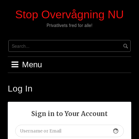
Skip
to
Stop Overvågning NU
content
Privatlivets fred for alle!
Menu
Log In
Sign in to Your Account
face