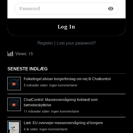
visibility
Register
|
Lost your password?
Views:
15
SENESTE INDLÆG
Folketinget afviser borgerforslag om nej til Chatkontrol
5 måneder siden
Ingen kommentarer
ChatControl: Masseovervågning forklædt som
børnebeskyttelse
11 måneder siden
Ingen kommentarer
Læk: EU overvejer masseovervågning af borgere
4 år siden
Ingen kommentarer