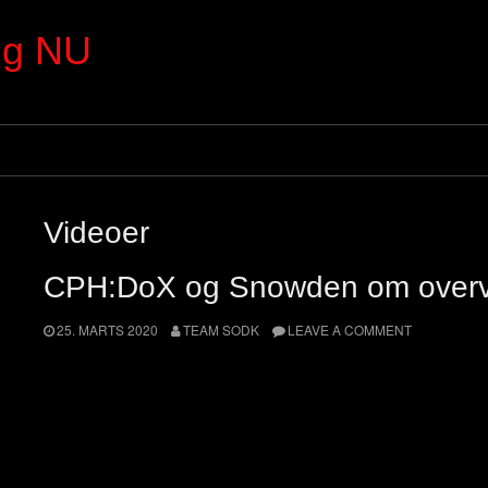
ng NU
Videoer
CPH:DoX og Snowden om over
25. MARTS 2020
TEAM SODK
LEAVE A COMMENT