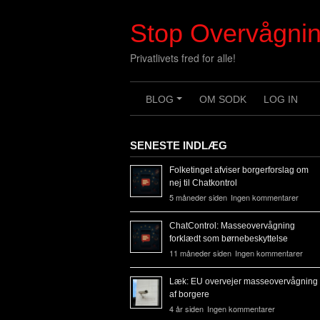
Skip
to
Stop Overvågni
content
Privatlivets fred for alle!
BLOG
OM SODK
LOG IN
+
SENESTE INDLÆG
Folketinget afviser borgerforslag om
nej til Chatkontrol
5 måneder siden
Ingen kommentarer
ChatControl: Masseovervågning
forklædt som børnebeskyttelse
11 måneder siden
Ingen kommentarer
Læk: EU overvejer masseovervågning
af borgere
4 år siden
Ingen kommentarer